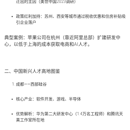
迁出的主因（美世中国
2023
调研）
政策红利加持
：苏州、西安等城市通过税收优惠和住房补贴吸
引企业落户
典型案例
：苹果公司在杭州（靠近阿里总部）扩建研发中
心，以低于上海的成本获取电商和
AI
人才。
二、中国新兴人才高地图鉴
成都
——
西部硅谷
核心产业
：软件开发、游戏、半导体
优势解析
：华为第二大研发中心（
1.4
万名工程师）和腾讯天
美工作室所在地