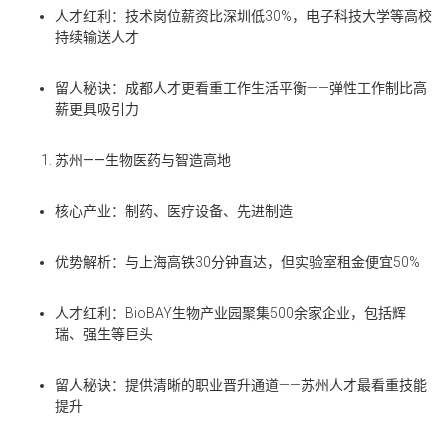
人才红利
：技术岗位薪资比深圳低
30%
，电子科技大学等高校
持续输送人才
留人秘诀
：成都人才更看重
工作生活平衡
——
弹性工作制比高
薪更具吸引力
苏州
——
生物医药与智造高地
核心产业
：制药、医疗设备、先进制造
优势解析
：与上海高铁
30
分钟直达，但实验室租金便宜
50%
人才红利
：BioBAY
生物产业园聚集
500
余家企业，包括辉
瑞、强生等巨头
留人秘诀
：提供清晰的职业晋升通道
——
苏州人才最看重技能
提升