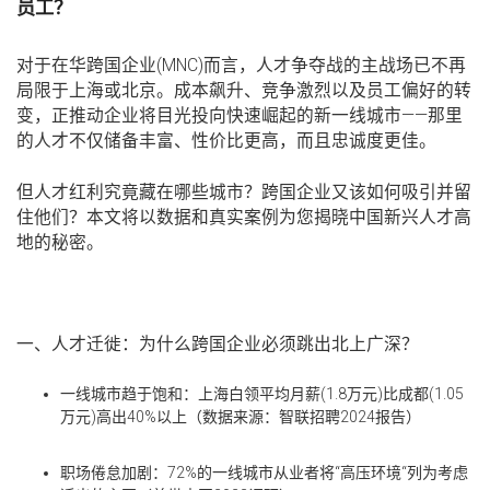
员工？
对于在华跨国企业
(MNC)
而言，人才争夺战的主战场已不再
局限于上海或北京。成本飙升、竞争激烈以及员工偏好的转
变，正推动企业将目光投向快速崛起的新一线城市
——
那里
的人才不仅储备丰富、性价比更高，而且忠诚度更佳。
但人才红利究竟藏在哪些城市？跨国企业又该如何吸引并留
住他们？本文将以数据和真实案例为您揭晓中国新兴人才高
地的秘密。
一、人才迁徙：为什么跨国企业必须跳出北上广深？
一线城市趋于饱和
：上海白领平均月薪
(1.8
万元
)
比成都
(1.05
万元
)
高出
40%
以上（数据来源：智联招聘
2024
报告）
职场倦怠加剧
：72%
的一线城市从业者将
“
高压环境
“
列为考虑