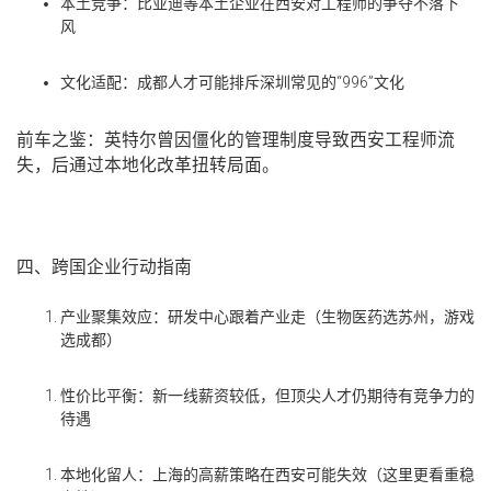
本土竞争
：比亚迪等本土企业在西安对工程师的争夺不落下
风
文化适配
：成都人才可能排斥深圳常见的
“996”
文化
前车之鉴
：英特尔曾因僵化的管理制度导致西安工程师流
失，后通过本地化改革扭转局面。
四、跨国企业行动指南
产业聚集效应
：研发中心跟着产业走（生物医药选苏州，游戏
选成都）
性价比平衡
：新一线薪资较低，但顶尖人才仍期待有竞争力的
待遇
本地化留人
：上海的高薪策略在西安可能失效（这里更看重稳