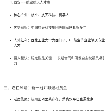
西安
——
航空航天人才库
核心产业
：航空、航天科技、机器人
优势解析
：中国航天科技集团等国家队扎根多年
人才红利
：西北工业大学为西门子、
GE
航空等企业输送专业
人才
留人秘诀
：稳定性是关键
——
长期合同和研发自主权最具吸引
力
三、潜在风险：新一线并非遍地黄金
过度集聚
：杭州因阿里系存在，薪资水平已直逼北京